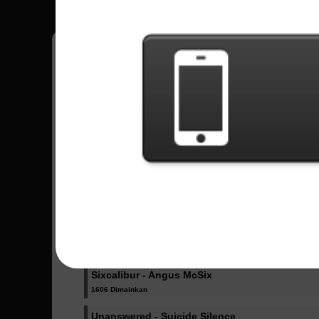
Jorge
11
México
Lagu Terkirim - Jorge
In A Skyforged Dream - Dragonforce
1033 Dimainkan
Amore - Babymetal
2359 Dimainkan
Death - Nervosa
1231 Dimainkan
Sixcalibur - Angus McSix
1606 Dimainkan
Unanswered - Suicide Silence