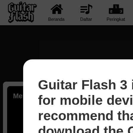
Beranda
Daftar
Peringkat
Guitar Flash 3 
Memuat...
for mobile dev
recommend tha
download the G