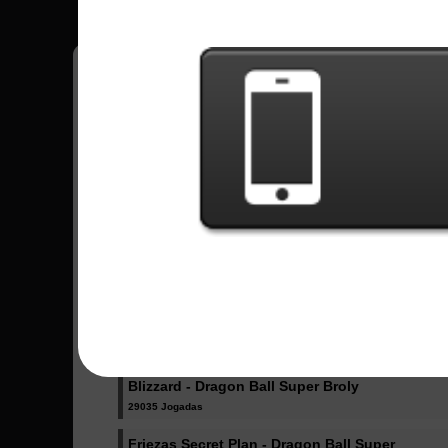
Músicas Enviadas -
Ultimate Battle - Dragon Ball Super
76302 Jogadas
Odd Future - Boku no Hero Academy
27901 Jogadas
Katharsis - Tokyo Ghoul
22217 Jogadas
Blizzard - Dragon Ball Super Broly
29035 Jogadas
Friezas Secret Plan - Dragon Ball Super