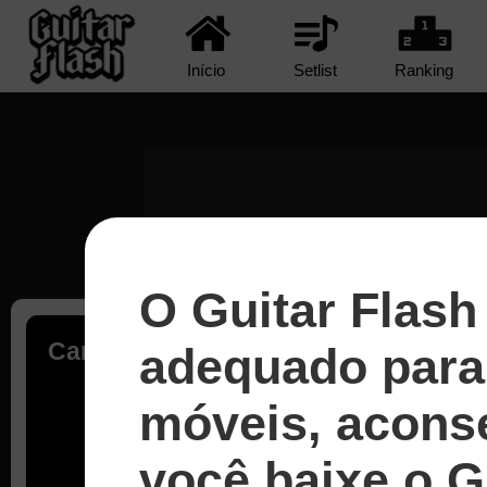
Início
Setlist
Ranking
O Guitar Flash
Carregando...
adequado para 
móveis, acons
você baixe o G