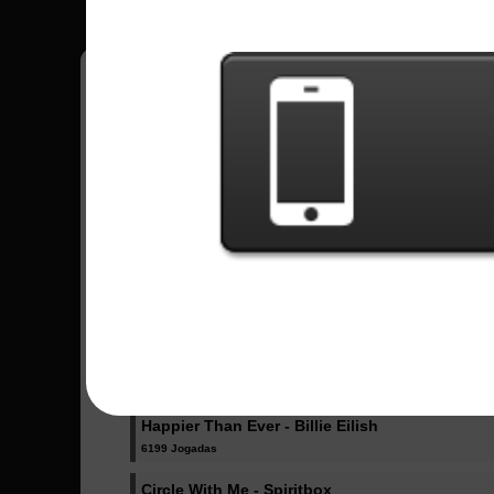
Pedro
18
Brasil
Músicas Enviadas - Pedro
Dicke Titten - Rammstein
1024 Jogadas
Dancing Like Flames - Lorna Shore
1071 Jogadas
One More Light (Acoustic) - Linkin Park
1942 Jogadas
Happier Than Ever - Billie Eilish
6199 Jogadas
Circle With Me - Spiritbox