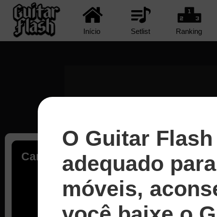
Início
Setlist
Ranking
O Guitar Flash
Carregando...
adequado para 
móveis, acons
você baixe o G