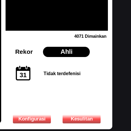
4071 Dimainkan
Ahli
Rekor
Tidak terdefenisi
31
Konfigurasi
Kesulitan