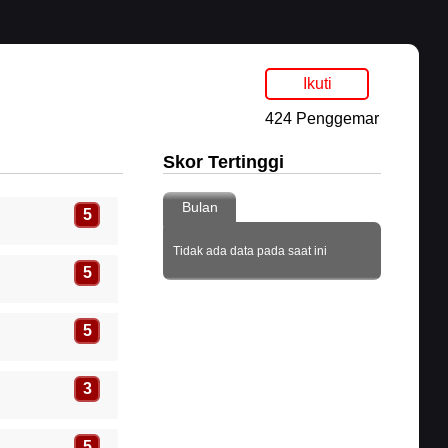
Ikuti
424 Penggemar
Skor Tertinggi
Bulan
5
Tidak ada data pada saat ini
5
5
3
5