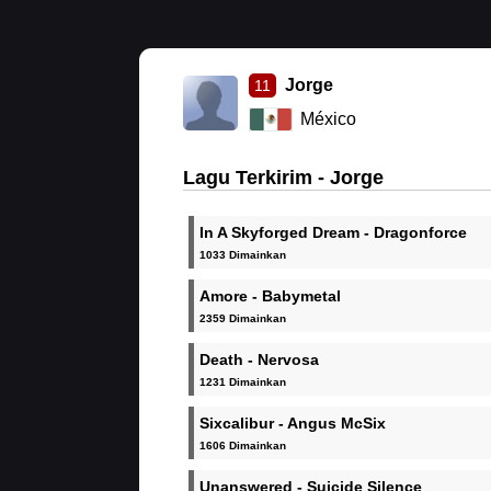
Jorge
11
México
Lagu Terkirim - Jorge
In A Skyforged Dream - Dragonforce
1033 Dimainkan
Amore - Babymetal
2359 Dimainkan
Death - Nervosa
1231 Dimainkan
Sixcalibur - Angus McSix
1606 Dimainkan
Unanswered - Suicide Silence