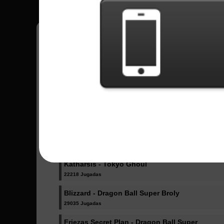
Canciones Enviadas -
Ultimate Battle - Dragon Ball Super
76302 Jugadas
Odd Future - Boku no Hero Academy
27901 Jugadas
Katharsis - Tokyo Ghoul
22218 Jugadas
Blizzard - Dragon Ball Super Broly
29035 Jugadas
Friezas Secret Plan - Dragon Ball Super