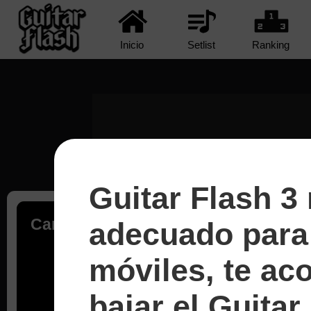
Inicio
Setlist
Ranking
Guitar Flash 3
Cargando...
adecuado para 
móviles, te a
bajar el Guitar